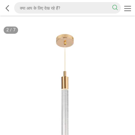
2
/
7