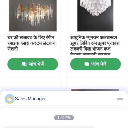
कारखाने का दौरा
गुणवत्ता नियंत्रण
घर की सजावट के लिए रंगीन
आधुनिक न्यूनतम अलबास्टर
स्पाइक ग्लास कस्टम लटकन
झूमर लिविंग रूम झूमर प्रकाश
रोशनी
लक्जरी विला भोजन कक्ष
हमसे संपर्क करें
बेडरूम सजावटी लटकन
दीपक
जांच भेजें
जांच भेजें
उद्धरण मांगें
लटकन झूमर रोशनी
Sales Manager
कस्टम झूमर
3:40 PM
कस्टम पेंडेंट लाइटें