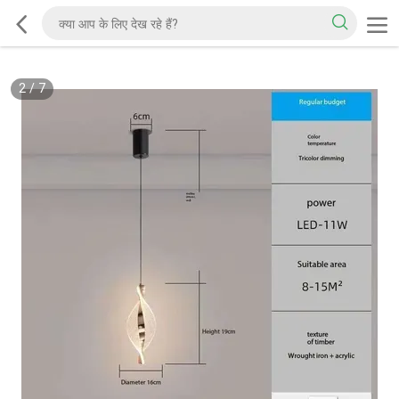
2
/
7