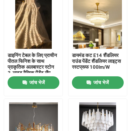
डाइनिंग टेबल के लिए प्राचीन
डायमंड कट E14 शैंडलियर
पीतल फिनिश के साथ
राउंड पेंडेंट शैंडलियर लाइट्स
प्राकृतिक अलबास्टर स्टोन
रस्टप्रूफ 100lm/W
3-लाइट रैखिक पेंडेंट लैंप
जांच भेजें
जांच भेजें
घर
उत्पाद
हमारे बारे में