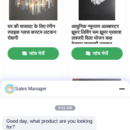
कारखाने का दौरा
घर की सजावट के लिए रंगीन
आधुनिक न्यूनतम अलबास्टर
स्पाइक ग्लास कस्टम लटकन
झूमर लिविंग रूम झूमर प्रकाश
गुणवत्ता नियंत्रण
रोशनी
लक्जरी विला भोजन कक्ष
बेडरूम सजावटी लटकन
दीपक
जांच भेजें
जांच भेजें
हमसे संपर्क करें
उद्धरण मांगें
Sales Manager
लटकन झूमर रोशनी
कस्टम झूमर
9:01 AM
Good day, what product are you looking 
कस्टम पेंडेंट लाइटें
for?
आधुनिक रेट्रो शैली और
Customization Luxury