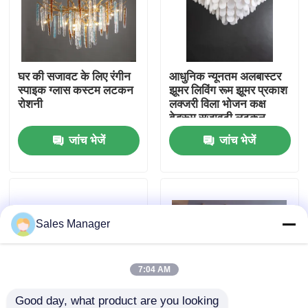
कारखाने का दौरा
घर की सजावट के लिए रंगीन
आधुनिक न्यूनतम अलबास्टर
गुणवत्ता नियंत्रण
स्पाइक ग्लास कस्टम लटकन
झूमर लिविंग रूम झूमर प्रकाश
रोशनी
लक्जरी विला भोजन कक्ष
बेडरूम सजावटी लटकन
हमसे संपर्क करें
दीपक
जांच भेजें
जांच भेजें
उद्धरण मांगें
लटकन झूमर रोशनी
Sales Manager
कस्टम झूमर
7:04 AM
कस्टम पेंडेंट लाइटें
Good day, what product are you looking 