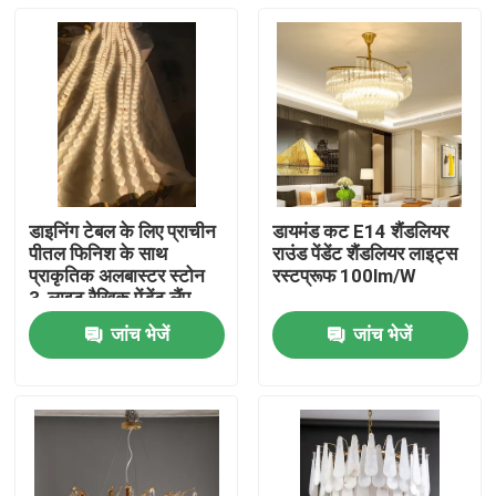
डाइनिंग टेबल के लिए प्राचीन
डायमंड कट E14 शैंडलियर
पीतल फिनिश के साथ
राउंड पेंडेंट शैंडलियर लाइट्स
प्राकृतिक अलबास्टर स्टोन
रस्टप्रूफ 100lm/W
3-लाइट रैखिक पेंडेंट लैंप
जांच भेजें
जांच भेजें
घर
उत्पाद
हमारे बारे में