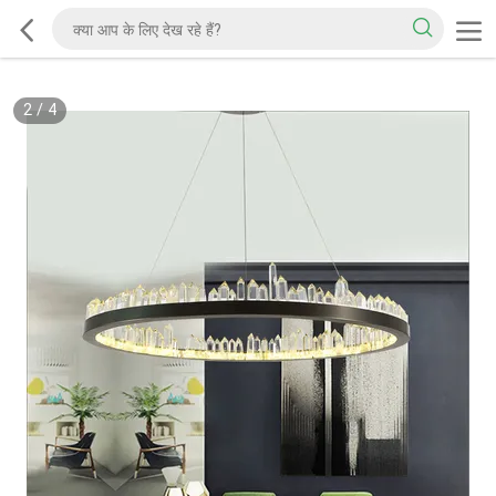
2
/
4