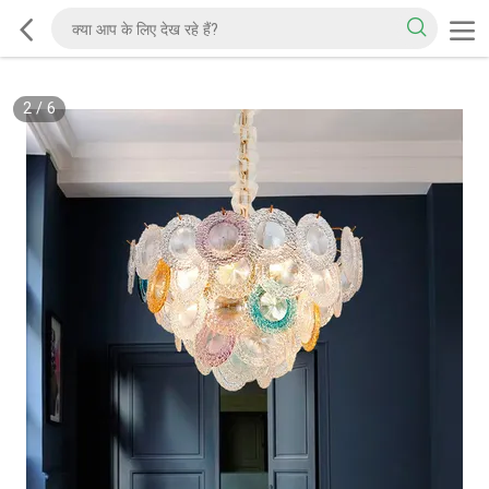
2
/
6