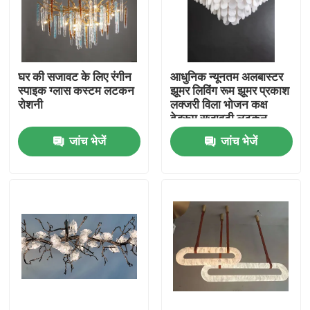
कारखाने का दौरा
घर की सजावट के लिए रंगीन
आधुनिक न्यूनतम अलबास्टर
गुणवत्ता नियंत्रण
स्पाइक ग्लास कस्टम लटकन
झूमर लिविंग रूम झूमर प्रकाश
रोशनी
लक्जरी विला भोजन कक्ष
बेडरूम सजावटी लटकन
हमसे संपर्क करें
दीपक
जांच भेजें
जांच भेजें
उद्धरण मांगें
लटकन झूमर रोशनी
कस्टम झूमर
कस्टम पेंडेंट लाइटें