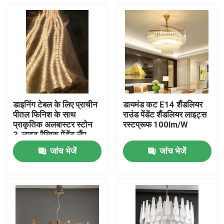
डाइनिंग टेबल के लिए प्राचीन
डायमंड कट E14 शैंडलियर
पीतल फिनिश के साथ
राउंड पेंडेंट शैंडलियर लाइट्स
प्राकृतिक अलबास्टर स्टोन
रस्टप्रूफ 100lm/W
3-लाइट रैखिक पेंडेंट लैंप
जांच भेजें
जांच भेजें
घर
उत्पाद
हमारे बारे में