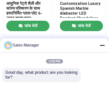
आधुनिक रेट्रो शैली और
Customization Luxury
कांस्य परिष्करण के साथ
Spanish Marble
बड़े फ्योयर झूमर
हस्तनिर्मित ग्लास प्लेट 6-
Alabaster LED
लाइट शाखा झूमर
Pendant Chandeliers
जांच भेजें
जांच भेजें
बड़े झूमर
बहुत बड़े झूमर
Sales Manager
होम
हमारे बारे में
हमसे संपर्क करें
Desktop Site
साइटमैप
Privacy Policy
लॉबी झूमर
3:08 PM
Good day, what product are you looking 
गुणवत्ता
लटकन झूमर रोशनी
चीन का कारखाना.Copyright ©
ऊंची छतों के झूमर
for?
2026 Zhongshan Rong Fei Lighting Co., Ltd.. All
Rights Reserved.
प्रवेश द्वार झूमर
वाणिज्यिक झूमर