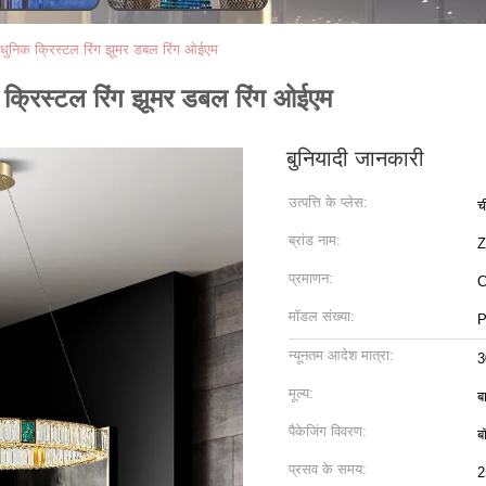
ुनिक क्रिस्टल रिंग झूमर डबल रिंग ओईएम
क्रिस्टल रिंग झूमर डबल रिंग ओईएम
बुनियादी जानकारी
उत्पत्ति के प्लेस:
च
ब्रांड नाम:
प्रमाणन:
C
मॉडल संख्या:
P
न्यूनतम आदेश मात्रा:
3
मूल्य:
ब
पैकेजिंग विवरण:
ब
प्रसव के समय:
2