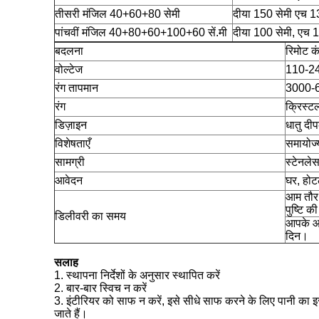
तीसरी मंजिल 40+60+80 सेमी
दीया 150 सेमी एच 1
पांचवीं मंजिल 40+80+60+100+60 सें.मी
दीया 100 सेमी, एच 
बदलना
रिमोट क
वोल्टेज
110-24
रंग तापमान
3000-6
रंग
क्रिस्ट
डिज़ाइन
धातु दी
विशेषताएँ
समायोज्
सामग्री
स्टेनले
आवेदन
घर, होट
आम तौर 
पुष्टि क
डिलीवरी का समय
आपके आद
दिन।
सलाह
1. स्थापना निर्देशों के अनुसार स्थापित करें
2. बार-बार स्विच न करें
3. इंटीरियर को साफ न करें, इसे सीधे साफ करने के लिए पानी का 
जाते हैं।