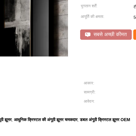
भुगतान शर्तें:
ट
आपूर्ति की क्षमता:
5
सबसे अच्छी कीमत
आकार:
सामग्री:
आवेदन:
ठी झूमर
आधुनिक क्रिस्टल की अंगूठी झूमर चमकदार
डबल अंगूठी क्रिस्टल झूमर OEM
,
,