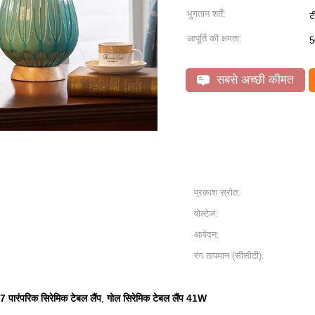
भुगतान शर्तें:
ट
आपूर्ति की क्षमता:
5
सबसे अच्छी कीमत
प्रकाश स्रोत:
वोल्टेज:
आवेदन:
रंग तापमान (सीसीटी):
 पारंपरिक सिरेमिक टेबल लैंप
गोल सिरेमिक टेबल लैंप 41W
,