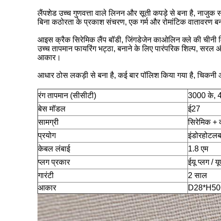
लैंपशेड उच्च गुणवत्ता वाले लिनन और सूती कपड़े से बना है, नाजुक
बिना कठोरता के प्रकाश संचरण, एक गर्म और रोमांटिक वातावरण ब
आइस क्रैक सिरेमिक लैंप बॉडी, जिंगडेजेन काओलिन क्ले की चीनी 
उच्च तापमान फायरिंग भट्ठा, बनाने के लिए पारंपरिक शिल्प, सरल 
आकार।
आधार ठोस लकड़ी से बना है, कई बार पॉलिश किया गया है, चिकनी 
रंग तापमान (सीसीटी)
3000 के, 
बेस मॉडल
ई27
सामग्री
सिरेमिक + 
प्रयोग
इंडोरहोटलब
केबल लंबाई
1.8 एम
प्लग प्रकार
ईयू प्लग / य
गारंटी
2 साल
आकार
D28*H5