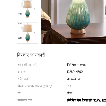
विस्तार जानकारी
शरीर की सामग्री:
सिरेमिक + कपड़ा
आकार:
D280*H500
शक्ति दर्ज़ा:
31W/41W
दीपक चमकदार प्रवाह (एलएम):
70
रंग:
नीला
प्रमुखता देना:
सिरेमिक बेस टेबल लैंप 31W
E27
,