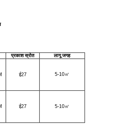
प
प्रकाश स्रोत
लागू जगह
5-10㎡
M
ई27
M
ई27
5-10㎡